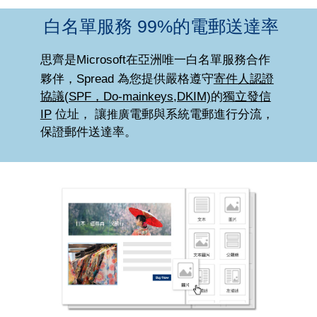
白名單服務 99%的電郵送達率
思齊是
Microsoft在亞洲唯一白名單服務合作
提供
夥伴，
Spread 為
您
嚴格遵守
寄件人認證
協議
(SPF，Do-mainkeys,DKIM)
的
獨立發信
IP
位址，
讓
推廣
電郵與系統電郵進行分流，
保證郵件送達率。