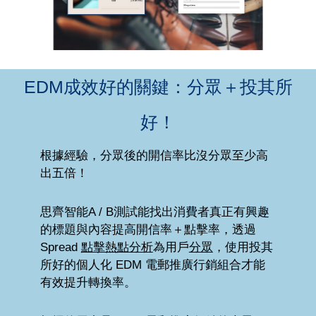
EDM成效好的關鍵：分眾＋投其所
好！
根據經驗，分眾後的開信率比沒分眾至少高
出五倍！
思齊智能A / B測試能找出消費者真正有興趣
的標題與內容提高開信率＋點擊率，透過
Spread
點擊熱點分析
為用戶
分眾
，使用投其
所好的個人化 EDM 電郵推廣行銷組合才能
有效提升轉換率。